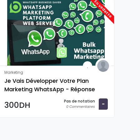
En vedette
Marketing
Je Vais Développer Votre Plan
Marketing WhatsApp - Réponse
Automatique - Planification Des
Pas de notation
300DH
-
Envois ...
0 Commentaires